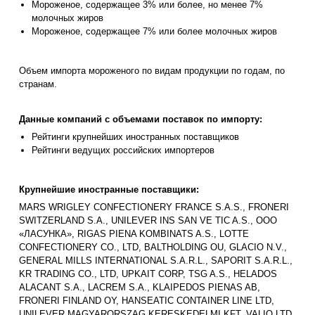
Мороженое, содержащее 3% или более, но менее 7%
молочных жиров
Мороженое, содержащее 7% или более молочных жиров
Объем импорта мороженого по видам продукции по годам, по
странам.
Данные компаний с объемами поставок по импорту:
Рейтинги крупнейших иностранных поставщиков
Рейтинги ведущих российских импортеров
Крупнейшие иностранные поставщики:
MARS WRIGLEY CONFECTIONERY FRANCE S.A.S., FRONERI
SWITZERLAND S.A., UNILEVER INS SAN VE TIC A.S., ООО
«ЛАСУНКА», RIGAS PIENA KOMBINATS A.S., LOTTE
CONFECTIONERY CO., LTD, BALTHOLDING OU, GLACIO N.V.,
GENERAL MILLS INTERNATIONAL S.A.R.L., SAPORIT S.A.R.L.,
KR TRADING CO., LTD, UPKAIT CORP, TSG A.S., HELADOS
ALACANT S.A., LACREM S.A., KLAIPEDOS PIENAS AB,
FRONERI FINLAND OY, HANSEATIC CONTAINER LINE LTD,
UNILEVER MAGYARORSZAG KERESKEDELMI KFT, VALIO LTD