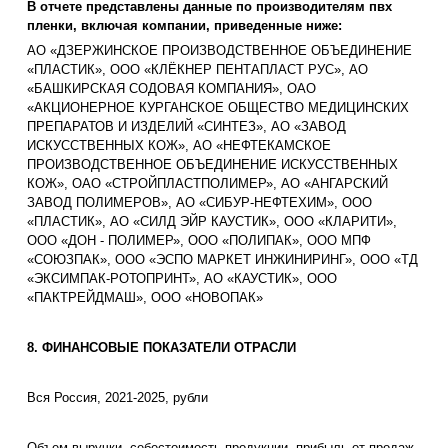
В отчете представлены данные по производителям пвх
пленки, включая компании, приведенные ниже:
АО «ДЗЕРЖИНСКОЕ ПРОИЗВОДСТВЕННОЕ ОБЪЕДИНЕНИЕ
«ПЛАСТИК», ООО «КЛЁКНЕР ПЕНТАПЛАСТ РУС», АО
«БАШКИРСКАЯ СОДОВАЯ КОМПАНИЯ», ОАО
«АКЦИОНЕРНОЕ КУРГАНСКОЕ ОБЩЕСТВО МЕДИЦИНСКИХ
ПРЕПАРАТОВ И ИЗДЕЛИЙ «СИНТЕЗ», АО «ЗАВОД
ИСКУССТВЕННЫХ КОЖ», АО «НЕФТЕКАМСКОЕ
ПРОИЗВОДСТВЕННОЕ ОБЪЕДИНЕНИЕ ИСКУССТВЕННЫХ
КОЖ», ОАО «СТРОЙПЛАСТПОЛИМЕР», АО «АНГАРСКИЙ
ЗАВОД ПОЛИМЕРОВ», АО «СИБУР-НЕФТЕХИМ», ООО
«ПЛАСТИК», АО «СИЛД ЭЙР КАУСТИК», ООО «КЛАРИТИ»,
ООО «ДОН - ПОЛИМЕР», ООО «ПОЛИПАК», ООО МПФ
«СОЮЗПАК», ООО «ЭСПО МАРКЕТ ИНЖИНИРИНГ», ООО «ТД
«ЭКСИМПАК-РОТОПРИНТ», АО «КАУСТИК», ООО
«ПАКТРЕЙДМАШ», ООО «НОВОПАК»
8. ФИНАНСОВЫЕ ПОКАЗАТЕЛИ ОТРАСЛИ
Вся Россия, 2021-2025, рубли
Объем выручки, себестоимость продукции, прибыль от продаж