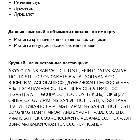
Репчатый лук
Лук-севок
Лук-шалот
Данные компаний с объемами поставок по импорту:
Рейтинги крупнейших иностранных поставщиков
Рейтинги ведущих российских импортеров
Крупнейшие иностранные поставщики:
ASYA GIDA INS SAN VE TIC LTD STI, EKIN GIDA INS SAN VE
TIC LTD STI, TOP ONIONSETS B.V., AL SOLIMANIA CO.,
BROER B.V., AGROLAND CO., ДУННИНСКАЯ ТЭК COO «ЛАНЬ
ЯН», EGYPTIAN AGRICULTURE SERVICES & TRADE CO.
(EGAST) S.A.E., GOUDA CO., ТЭК «ЮАНЬ ФЭН», ТЭК «ЦЗИ
СИНЬ», OZ-KA TARIM INS SAN VE TIC LTD STI, KESSELAAR
B.V., ИП ГИДАЯТОВ Я.Р., MGT TARIM INS SAN VE TIC LTD STI,
DONGNING TIANYI IMPORT AND EXPORT TRADE CO., LTD,
ИЧАНСКАЯ ТЭК СОО «СЯОСИХУН», ALGAMAL CO., ТЭК «ХЭН
ВЭЙ», МАНЬЧЖУРСКАЯ ТЭК СОО «СИНЮАНЬ»
Рассчитаны объемы и динамика импорта свежего репчатого