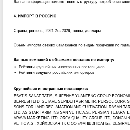
Данная информация поможет понять структуру потребления свеж
4. ИМПОРТ В РОССИЮ
Страны, регионы, 2021-2кв.2026, тонны, доллары
Объем импорта свежих баклажанов по видам продукции по годам
Данные компаний с объемами поставок по импорту:
Рейтинги крупнейших иностранных поставщиков
Рейтинги ведущих российских импортеров
Крупнейшие иностранные поставщики:
ESATIS SANAT TATIS, SUIFENHE YUANFENG GROUP ECONOMIC
BEFRESH LTD, SETARE SEPIDEH ASR MEHR, PERSOL CORP, 
SONS FOR LAND RECLAMATION AND CULTIVATION, RASAN TA
LTD, AS STAR TARIM INS SAN VE TIC A.S., PERSIAN TEJAR
ARAVA MARKETING LTD, ORCA QUALITY GROUP LTD, DONGNIN
VE TIC A.S., ХЭЙХЭСКАЯ ТК С ОО «ФАНШЭНЮАНЬ», DEGIRMENC