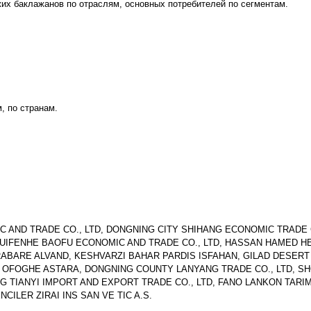
их баклажанов по отраслям, основных потребителей по сегментам.
, по странам.
 AND TRADE CO., LTD, DONGNING CITY SHIHANG ECONOMIC TRADE C
SUIFENHE BAOFU ECONOMIC AND TRADE CO., LTD, HASSAN HAMED 
RABARE ALVAND, KESHVARZI BAHAR PARDIS ISFAHAN, GILAD DESER
ATE OFOGHE ASTARA, DONGNING COUNTY LANYANG TRADE CO., LTD, S
G TIANYI IMPORT AND EXPORT TRADE CO., LTD, FANO LANKON TARIM
ILER ZIRAI INS SAN VE TIC A.S.