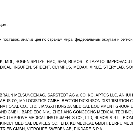
дам.
поставок, анализ цен по странам мира, федеральным округам и регион
, MDL, HOGEN SPITZE, FMC, SFM, RI.MOS., KITAZATO, IMPROVACUT
EDICAL, INSUPEN, SPIDENT, OLYMPUS, MEDAX, XINLE, STERYLAB, S
. BRAUN MELSUNGEN AG, SARSTEDT AG & CO. KG, APTOS LLC, ANHUI
ANTAEUS OY, M9 LOGISTICS GMBH, BECTON DICKINSON DISTRIBUTION 
RNATIONAL CO., LTD, JIANGXI HONGDA MEDICAL EQUIPMENT GROUP L
LAND GMBH, BARD EDC N.V., ZHEJIANG GONGDONG MEDICAL TECHNO
HOU IMPROVE MEDICAL INSTRUMENTS CO., LTD, RI.MOS S.R.L., BIO
 KINDLY MEDICAL DEVICES CO., LTD, KD MEDICAL GMBH, BERPU MED
TRIEB GMBH, VITROLIFE SWEDEN AB, PIKDARE S.P.A.