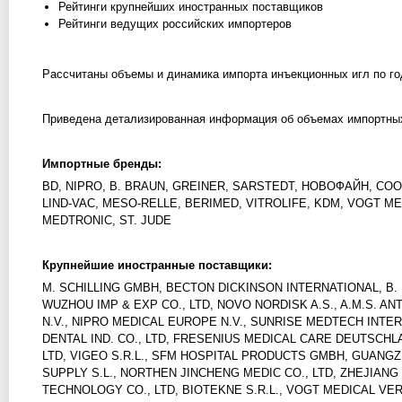
Рейтинги крупнейших иностранных поставщиков
Рейтинги ведущих российских импортеров
Рассчитаны объемы и динамика импорта инъекционных игл по го
Приведена детализированная информация об объемах импортных 
Импортные бренды:
BD, NIPRO, B. BRAUN, GREINER, SARSTEDT, НОВОФАЙН, COOK
LIND-VAC, MESO-RELLE, BERIMED, VITROLIFE, KDM, VOGT M
MEDTRONIC, ST. JUDE
Крупнейшие иностранные поставщики:
M. SCHILLING GMBH, BECTON DICKINSON INTERNATIONAL, B
WUZHOU IMP & EXP CO., LTD, NOVO NORDISK A.S., A.M.S. 
N.V., NIPRO MEDICAL EUROPE N.V., SUNRISE MEDTECH INTE
DENTAL IND. CO., LTD, FRESENIUS MEDICAL CARE DEUTSCH
LTD, VIGEO S.R.L., SFM HOSPITAL PRODUCTS GMBH, GUANGZ
SUPPLY S.L., NORTHEN JINCHENG MEDIC CO., LTD, ZHEJIANG
TECHNOLOGY CO., LTD, BIOTEKNE S.R.L., VOGT MEDICAL VER