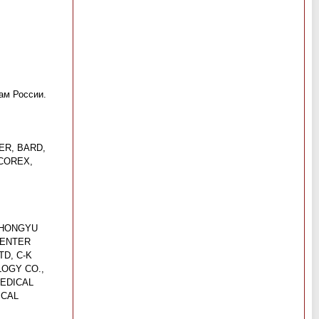
ам России.
ER, BARD,
OCOREX,
 HONGYU
CENTER
TD, C-K
LOGY CO.,
MEDICAL
ICAL