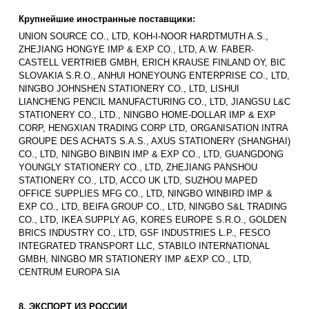
Крупнейшие иностранные поставщики:
UNION SOURCE CO., LTD, KOH-I-NOOR HARDTMUTH A.S.,
ZHEJIANG HONGYE IMP & EXP CO., LTD, A.W. FABER-
CASTELL VERTRIEB GMBH, ERICH KRAUSE FINLAND OY, BIC
SLOVAKIA S.R.O., ANHUI HONEYOUNG ENTERPRISE CO., LTD,
NINGBO JOHNSHEN STATIONERY CO., LTD, LISHUI
LIANCHENG PENCIL MANUFACTURING CO., LTD, JIANGSU L&С
STATIONERY CO., LTD., NINGBO HOME-DOLLAR IMP & EXP
CORP, HENGXIAN TRADING CORP LTD, ORGANISATION INTRA
GROUPE DES ACHATS S.A.S., AXUS STATIONERY (SHANGHAI)
CO., LTD, NINGBO BINBIN IMP & EXP CO., LTD, GUANGDONG
YOUNGLY STATIONERY CO., LTD, ZHEJIANG PANSHOU
STATIONERY CO., LTD, ACCO UK LTD, SUZHOU MAPED
OFFICE SUPPLIES MFG CO., LTD, NINGBO WINBIRD IMP &
EXP CO., LTD, BEIFA GROUP CO., LTD, NINGBO S&L TRADING
CO., LTD, IKEA SUPPLY AG, KORES EUROPE S.R.O., GOLDEN
BRICS INDUSTRY CO., LTD, GSF INDUSTRIES L.P., FESCO
INTEGRATED TRANSPORT LLC, STABILO INTERNATIONAL
GMBH, NINGBO MR STATIONERY IMP &EXP CO., LTD,
CENTRUM EUROPA SIA
8. ЭКСПОРТ ИЗ РОССИИ