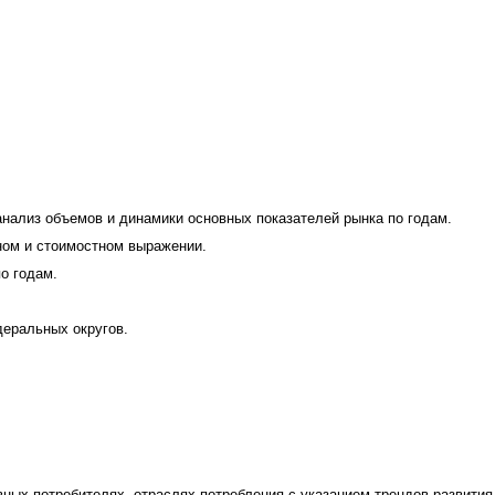
нализ объемов и динамики основных показателей рынка по годам.
ном и стоимостном выражении.
о годам.
деральных округов.
ных потребителях, отраслях потребления с указанием трендов развития