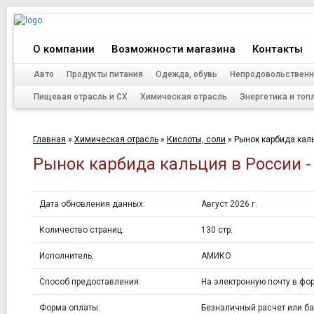
О компании
Возможности магазина
Контакты
Авто
Продукты питания
Одежда, обувь
Непродовольственн
Пищевая отрасль и СХ
Химическая отрасль
Энергетика и топ
Главная
»
Химическая отрасль
»
Кислоты, соли
»
Рынок карбида каль
Рынок карбида кальция в России -
Дата обновления данных:
Август 2026 г.
Количество страниц:
130 стр.
Исполнитель:
АМИКО
Способ предоставления:
На электронную почту в фор
Форма оплаты:
Безналичный расчет или ба