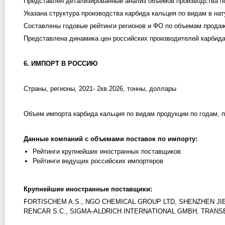
Представлен детализированный анализ объемов производства по 
Указана структура производства карбида кальция по видам в на
Составлены годовые рейтинги регионов и ФО по объемам прода
Представлена динамика цен российских производителей карбида
6. ИМПОРТ В РОССИЮ
Страны, регионы, 2021- 2кв.2026, тонны, доллары
Объем импорта карбида кальция по видам продукции по годам, п
Данные компаний с объемами поставок по импорту:
Рейтинги крупнейших иностранных поставщиков
Рейтинги ведущих российских импортеров
Крупнейшие иностранные поставщики:
FORTISCHEM A.S., NGO CHEMICAL GROUP LTD, SHENZHEN JIE 
RENCAR S.C., SIGMA-ALDRICH INTERNATIONAL GMBH, TRANS