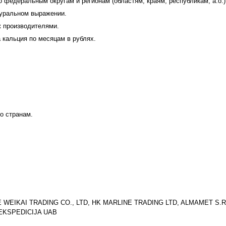
федеральным округам и регионам (областям, краям, республикам, а.о.)
туральном выражении.
ж производителями.
 кальция по месяцам в рублях.
о странам.
WEIKAI TRADING CO., LTD, HK MARLINE TRADING LTD, ALMAMET S.R.
EKSPEDICIJA UAB