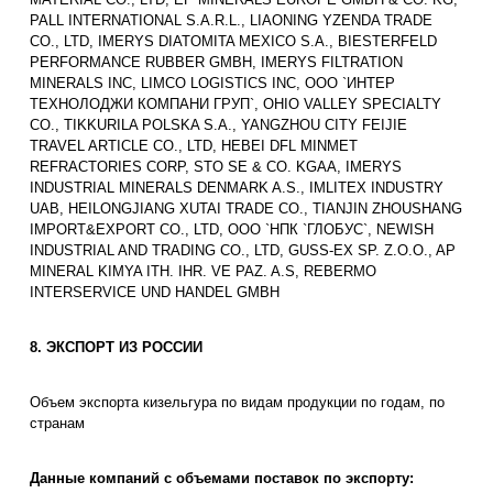
PALL INTERNATIONAL S.A.R.L., LIAONING YZENDA TRADE
CO., LTD, IMERYS DIATOMITA MEXICO S.A., BIESTERFELD
PERFORMANCE RUBBER GMBH, IMERYS FILTRATION
MINERALS INC, LIMCO LOGISTICS INC, ООО `ИНТЕР
ТЕХНОЛОДЖИ КОМПАНИ ГРУП`, OHIO VALLEY SPECIALTY
CO., TIKKURILA POLSKA S.A., YANGZHOU CITY FEIJIE
TRAVEL ARTICLE CO., LTD, HEBEI DFL MINMET
REFRACTORIES CORP, STO SE & CO. KGAA, IMERYS
INDUSTRIAL MINERALS DENMARK A.S., IMLITEX INDUSTRY
UAB, HEILONGJIANG XUTAI TRADE CO., TIANJIN ZHOUSHANG
IMPORT&EXPORT CO., LTD, ООО `НПК `ГЛОБУС`, NEWISH
INDUSTRIAL AND TRADING CO., LTD, GUSS-EX SP. Z.O.O., AP
MINERAL KIMYA ITH. IHR. VE PAZ. A.S, REBERMO
INTERSERVICE UND HANDEL GMBH
8. ЭКСПОРТ ИЗ РОССИИ
Объем экспорта кизельгура по видам продукции по годам, по
странам
Данные компаний с объемами поставок по экспорту: