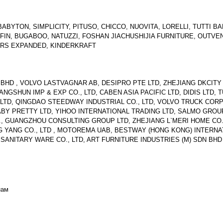
BYTON, SIMPLICITY, PITUSO, CHICCO, NUOVITA, LORELLI, TUTTI BA
RFIN, BUGABOO, NATUZZI, FOSHAN JIACHUSHIJIA FURNITURE, OUTVE
DERS EXPANDED, KINDERKRAFT
BHD , VOLVO LASTVAGNAR AB, DESIPRO PTE LTD, ZHEJIANG DKCITY
GSHUN IMP & EXP CO., LTD, CABEN ASIA PACIFIC LTD, DIDIS LTD, T
 LTD, QINGDAO STEEDWAY INDUSTRIAL CO., LTD, VOLVO TRUCK CORP
Y PRETTY LTD, YIHOO INTERNATIONAL TRADING LTD, SALMO GROUP
., GUANGZHOU CONSULTING GROUP LTD, ZHEJIANG L`MERI HOME CO.,
G YANG CO., LTD , MOTOREMA UAB, BESTWAY (HONG KONG) INTERNA
ANITARY WARE CO., LTD, ART FURNITURE INDUSTRIES (M) SDN BHD
нам