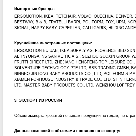
Импортные бренды:
ERGOMOTION, IKEA, TETCHAIR, VOLVO, QUECHUA, DENVER, BA
BESTWAY, B & B, FRATELLI BARRI, POLIFORM, FOX, URM, NO
SIGNAL, HAPPY BABY, CAPERLAN, CALLIGARIS, HILDING AN
Крупнейшие иностранные поставщики:
ERGOMOTION EU UAB, IKEA SUPPLY AG, FLORENCE BED SDN 
ALTINYONGA INS SAN VE TIC A.S., SUZHOU GUOXIN GROUP WAN
FRUTTI DIRECT LTD, ZHEJIANG HENGFENG TOP LEISURE CO.,
SOLVENTURE TECHNOLOGY РТЕ LTD, BBS TRADING GMBH, BAB
NINGBO JINTONG BABY PRODUCTS CO., LTD, POLIFORM S.P.A
XIAMEN FORHOUSE INDUSTRY & TRADE CO., LTD, SHIN HERN
LTD, MASTER BABY PRODUCTS CO., LTD, WENZHOU LOFFREY S
9. ЭКСПОРТ ИЗ РОССИИ
Объем экспорта кроватей по видам продукции по годам, по стра
Данные компаний с объемами поставок по экспорту: