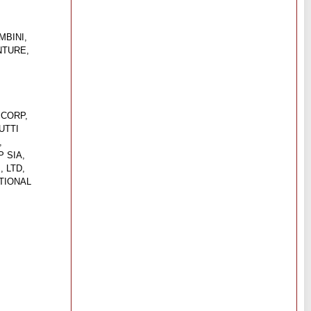
MBINI,
NTURE,
 CORP,
UTTI
,
 SIA,
 LTD,
TIONAL