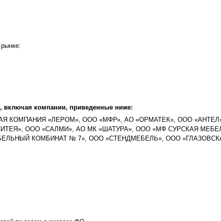
 рынке:
, включая компании, приведенные ниже:
АЯ КОМПАНИЯ «ЛЕРОМ», ООО «МФР», АО «ОРМАТЕК», ООО «АНТЕЛ
ИСИТЕЯ», ООО «САЛМИ», АО МК «ШАТУРА», ООО «МФ СУРСКАЯ МЕБЕ
ЕБЕЛЬНЫЙ КОМБИНАТ № 7», ООО «СТЕНДМЕБЕЛЬ», ООО «ГЛАЗОВСК