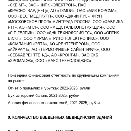
«СКБ МТ», ЗАО «НИПК «ЭЛЕКТРОН», ПАО
«КРАСНОГВАРДЕЕЦ», АО «ТЗМОИ», ОАО «МИЗ-ВОРСМА»,
ООО «ВЕСТМЕДГРУПП», ООО «ДЖИИ РУС», ФГУП
«МОСКОВСКОЕ ПРОП» МИНТРУДА РОССИИ, ООО «ФАБРИКА
РТТ», АО «МТЛ», ООО «МЕДСТАЛЬКОНСТРУКЦИЯ», ООО
«С.П.ГЕЛПИК», ООО «ДНК-ТЕХНОЛОГИЯ ТС», ООО «ОПТИК-
ВИЖН», ООО ФИРМА «ТРИТОН-ЭЛЕКТРОНИКС», ООО
«КОМПАНИЯ «ЭЛТА», АО «РЕНТГЕНПРОМ», ООО
«АЙКРАФТ», АО «ТЕРМО ФИШЕР САЙЕНТИФИК», ООО
«СЕВКАВРЕНТГЕН-Д», АО «КРОНТ-М», ЗАО СКБ
«ХРОМАТЭК», ООО «МАКС-ТЕКНОЛОДЖИС»
Приведена финансовая отчетность по крупнейшим компаниям
на рынке:
Отчет о прибылях и убытках 2021-2025, рубли
Бухгалтерский баланс 2021-2025, рубли
Анализ финансовых показателей, 2021-2025, рубли
9. КОЛИЧЕСТВО ВВЕДЕННЫХ МЕДИЦИНСКИХ ЗДАНИЙ