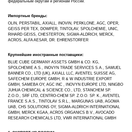
федеральным округам и регионам России.
Импортные бренды:
OLIN, PERSTABIL, AXIALL, INOVIN, PERKLONE, AGC, OPER,
GEISS PER TEX, DOWPER, TINTOLAV, SPOLCHEMIE, UNIC,
RIHARD GEISS, CHESTERTON, SIGMA-ALDRICH, MERCK,
ACROS, ALFA AESAR, DR. EHRENSTORFER
Крупнейшие иностранные поставщики:
BLUE CUBE GERMANY ASSETS GMBH & CO. KG,
SPOLCHEMIE A.S., INOVYN TRADE SERVICES S.A., SAMUEL
BANNER CO., LTD (UK), AXIALL LLC, AVENTEL SUISSE AG,
SAFECHEM EUROPE GMBH, R & W INDUSTRIE EXPORT
GMBH, SAMEBA OY, AGC INC , INOVYN EUROPE LTD, NINGBO
JUHUA CHEMICAL & SCIENCE CO., LTD, STANCHEM SP.
Z.O.O., SRF LTD, CENTRO-CHEM SP. Z.O.O. SP. K., AVENTEL
FRANCE S.A.S., TINTOLAV S.R.L., MARGUNAS UAB, AGOMA
UAB, CHS SOLUTIONS OY, SIGMA-ALDRICH INTERNATIONAL
GMBH, MERCK KGAA, ACROS ORGANICS B.V., AVOCADO
RESEARCH CHEMICALS LTD, VWR INTERNATIONAL GMBH