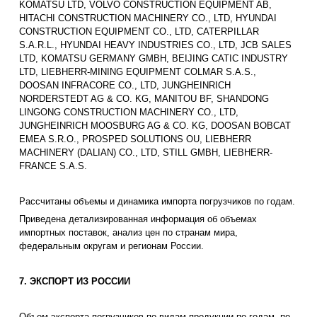
KOMATSU LTD, VOLVO CONSTRUCTION EQUIPMENT AB,
HITACHI CONSTRUCTION MACHINERY CO., LTD, HYUNDAI
CONSTRUCTION EQUIPMENT CO., LTD, CATERPILLAR
S.A.R.L., HYUNDAI HEAVY INDUSTRIES CO., LTD, JCB SALES
LTD, KOMATSU GERMANY GMBH, BEIJING CATIC INDUSTRY
LTD, LIEBHERR-MINING EQUIPMENT COLMAR S.A.S.,
DOOSAN INFRACORE CO., LTD, JUNGHEINRICH
NORDERSTEDT AG & CO. KG, MANITOU BF, SHANDONG
LINGONG CONSTRUCTION MACHINERY CO., LTD,
JUNGHEINRICH MOOSBURG AG & CO. KG, DOOSAN BOBCAT
EMEA S.R.O., PROSPED SOLUTIONS OU, LIEBHERR
MACHINERY (DALIAN) CO., LTD, STILL GMBH, LIEBHERR-
FRANCE S.A.S.
Рассчитаны объемы и динамика импорта погрузчиков по годам.
Приведена детализированная информация об объемах
импортных поставок, анализ цен по странам мира,
федеральным округам и регионам России.
7. ЭКСПОРТ ИЗ РОССИИ
Объем экспорта погрузчиков по видам продукции по годам, по