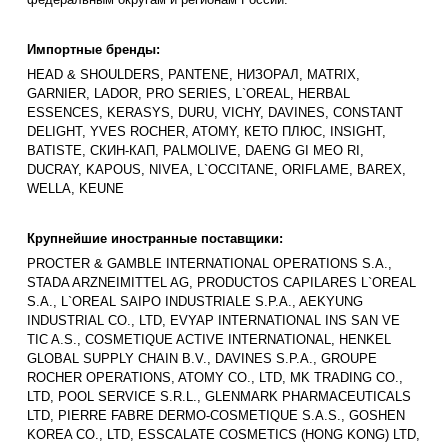
Импортные бренды:
HEAD & SHOULDERS, PANTENE, НИЗОРАЛ, MATRIX,
GARNIER, LADOR, PRO SERIES, L`OREAL, HERBAL
ESSENCES, KERASYS, DURU, VICHY, DAVINES, CONSTANT
DELIGHT, YVES ROCHER, ATOMY, КЕТО ПЛЮС, INSIGHT,
BATISTE, СКИН-КАП, PALMOLIVE, DAENG GI MEO RI,
DUCRAY, KAPOUS, NIVEA, L`OCCITANE, ORIFLAME, BAREX,
WELLA, KEUNE
Крупнейшие иностранные поставщики:
PROCTER & GAMBLE INTERNATIONAL OPERATIONS S.A.,
STADA ARZNEIMITTEL AG, PRODUCTOS CAPILARES L`OREAL
S.A., L`OREAL SAIPO INDUSTRIALE S.P.A., AEKYUNG
INDUSTRIAL CO., LTD, EVYAP INTERNATIONAL INS SAN VE
TIC A.S., COSMETIQUE ACTIVE INTERNATIONAL, HENKEL
GLOBAL SUPPLY CHAIN B.V., DAVINES S.P.A., GROUPE
ROCHER OPERATIONS, ATOMY CO., LTD, MK TRADING CO.,
LTD, POOL SERVICE S.R.L., GLENMARK PHARMACEUTICALS
LTD, PIERRE FABRE DERMO-COSMETIQUE S.A.S., GOSHEN
KOREA CO., LTD, ESSCALATE COSMETICS (HONG KONG) LTD,