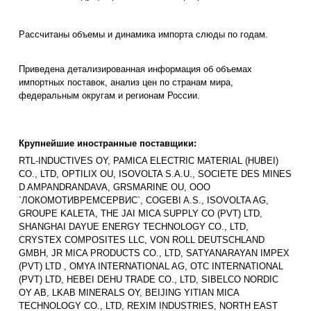
Рассчитаны объемы и динамика импорта слюды по годам.
Приведена детализированная информация об объемах
импортных поставок, анализ цен по странам мира,
федеральным округам и регионам России.
Крупнейшие иностранные поставщики:
RTL-INDUCTIVES OY, PAMICA ELECTRIC MATERIAL (HUBEI)
CO., LTD, OPTILIX OU, ISOVOLTA S.A.U., SOCIETE DES MINES
D AMPANDRANDAVA, GRSMARINE OU, ООО
`ЛОКОМОТИВРЕМСЕРВИС`, COGEBI A.S., ISOVOLTA AG,
GROUPE KALETA, THE JAI MICA SUPPLY CO (PVT) LTD,
SHANGHAI DAYUE ENERGY TECHNOLOGY CO., LTD,
CRYSTEX COMPOSITES LLC, VON ROLL DEUTSCHLAND
GMBH, JR MICA PRODUCTS CO., LTD, SATYANARAYAN IMPEX
(PVT) LTD , OMYA INTERNATIONAL AG, OTC INTERNATIONAL
(PVT) LTD, HEBEI DEHU TRADE CO., LTD, SIBELCO NORDIC
OY AB, LKAB MINERALS OY, BEIJING YITIAN MICA
TECHNOLOGY CO., LTD, REXIM INDUSTRIES, NORTH EAST