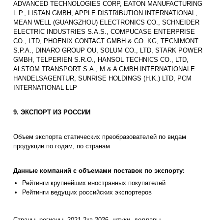
ADVANCED TECHNOLOGIES CORP, EATON MANUFACTURING
L.P., LISTAN GMBH, APPLE DISTRIBUTION INTERNATIONAL,
MEAN WELL (GUANGZHOU) ELECTRONICS CO., SCHNEIDER
ELECTRIC INDUSTRIES S.A.S., COMPUCASE ENTERPRISE
CO., LTD, PHOENIX CONTACT GMBH & CO. KG, TECNIMONT
S.P.A., DINARO GROUP OU, SOLUM CO., LTD, STARK POWER
GMBH, TELPERIEN S.R.O., HANSOL TECHNICS CO., LTD,
ALSTOM TRANSPORT S.A., M & A GMBH INTERNATIONALE
HANDELSAGENTUR, SUNRISE HOLDINGS (H.K.) LTD, PCM
INTERNATIONAL LLP
9. ЭКСПОРТ ИЗ РОССИИ
Объем экспорта статических преобразователей по видам
продукции по годам, по странам
Данные компаний с объемами поставок по экспорту:
Рейтинги крупнейших иностранных покупателей
Рейтинги ведущих российских экспортеров
Страны, регионы, 2021-2кв.2026, штуки, доллары