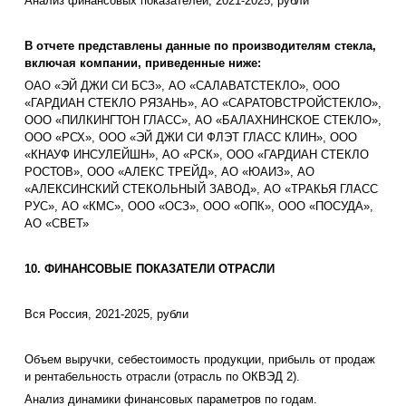
Анализ финансовых показателей, 2021-2025, рубли
В отчете представлены данные по производителям стекла,
включая компании, приведенные ниже:
ОАО «ЭЙ ДЖИ СИ БСЗ», АО «САЛАВАТСТЕКЛО», ООО
«ГАРДИАН СТЕКЛО РЯЗАНЬ», АО «САРАТОВСТРОЙСТЕКЛО»,
ООО «ПИЛКИНГТОН ГЛАСС», АО «БАЛАХНИНСКОЕ СТЕКЛО»,
ООО «РСХ», ООО «ЭЙ ДЖИ СИ ФЛЭТ ГЛАСС КЛИН», ООО
«КНАУФ ИНСУЛЕЙШН», АО «РСК», ООО «ГАРДИАН СТЕКЛО
РОСТОВ», ООО «АЛЕКС ТРЕЙД», АО «ЮАИЗ», АО
«АЛЕКСИНСКИЙ СТЕКОЛЬНЫЙ ЗАВОД», АО «ТРАКЬЯ ГЛАСС
РУС», АО «КМС», ООО «ОСЗ», ООО «ОПК», ООО «ПОСУДА»,
АО «СВЕТ»
10. ФИНАНСОВЫЕ ПОКАЗАТЕЛИ ОТРАСЛИ
Вся Россия, 2021-2025, рубли
Объем выручки, себестоимость продукции, прибыль от продаж
и рентабельность отрасли (отрасль по ОКВЭД 2).
Анализ динамики финансовых параметров по годам.