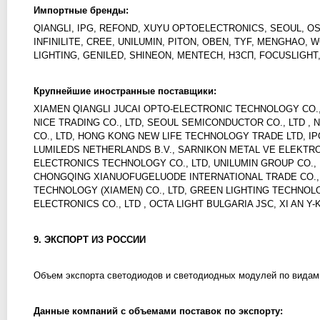
Импортные бренды:
QIANGLI, IPG, REFOND, XUYU OPTOELECTRONICS, SEOUL, O
INFINILITE, CREE, UNILUMIN, PITON, OBEN, TYF, MENGHAO
LIGHTING, GENILED, SHINEON, MENTECH, НЗСП, FOCUSLIGHT
Крупнейшие иностранные поставщики:
XIAMEN QIANGLI JUCAI OPTO-ELECTRONIC TECHNOLOGY CO.,
NICE TRADING CO., LTD, SEOUL SEMICONDUCTOR CO., LTD ,
CO., LTD, HONG KONG NEW LIFE TECHNOLOGY TRADE LTD, IP
LUMILEDS NETHERLANDS B.V., SARNIKON METAL VE ELEKTRON
ELECTRONICS TECHNOLOGY CO., LTD, UNILUMIN GROUP CO., 
CHONGQING XIANUOFUGELUODE INTERNATIONAL TRADE CO., 
TECHNOLOGY (XIAMEN) CO., LTD, GREEN LIGHTING TECHNOLO
ELEСTRONICS CO., LTD , OCTA LIGHT BULGARIA JSC, XI AN Y-
9. ЭКСПОРТ ИЗ РОССИИ
Объем экспорта светодиодов и светодиодных модулей по видам 
Данные компаний с объемами поставок по экспорту: