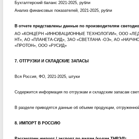
Бухгалтерский баланс 2021-2025, рубли
Анализ финансовых показателей, 2021-2025, рубли
В отчете представлены данные по производителям светоди
АО «КОНЦЕРН «ИННОВАЦИОННЫЕ ТЕХНОЛОГИИ», ООО «ЛЕД
НТ», АО «ПЛАНЕТА-СИД», ЗАО «СВЕТЛАНА -ОЭ», АО «НА
«ПРОТОН», ООО «РУСИД»
7. ОТГРУЗКИ И СКЛАДСКИЕ ЗАПАСЫ
Вся Россия, ФО, 2021-2025, штуки
Содержится информация по отгрузкам и складским запасам свет
В разделе приводятся данные об объеме продукции, отгруженной
8. ИМПОРТ В РОССИЮ
Рассмотрен импорт / экспорт по видам (кодам ТНВЭД):