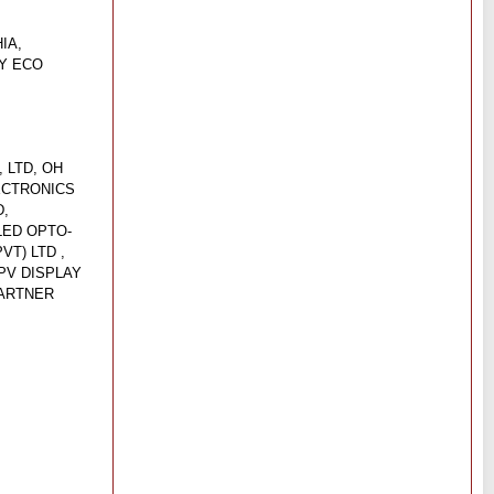
IA,
NY ECO
 LTD, OH
LECTRONICS
D,
LED OPTO-
T) LTD ,
PV DISPLAY
PARTNER