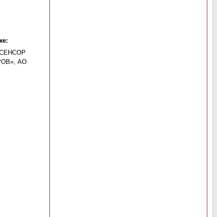
же:
ОСЕНСОР
ОВ», АО