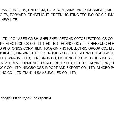
SRAM, LUMILEDS, ENERCOM, EVOSSON, SAMSUNG, KINGBRIGHT, NICH
, WOLTA, FORYARD, DENSELIGHT, GREEN LIGHTING TECHNOLOGY, SUN
, NEW LIFE
 LTD, IPG LASER GMBH, SHENZHEN REFOND OPTOELECTRONICS CO.,
 NPK ELECTRONICS CO., LTD, HD LED TECHNOLOGY LTD, HEESUNG E
G PHOTONICS CORP, JILIN TONGXIN PHOTOELECTRIC GROUP CO., LT
IK A.S., KINGBRIGHT ELECTRONICS CO., LTD , SHENZHEN SUNSIGN
LTD, WAROME LTD, TUNEBROS OU, LIGHTING TECHNOLOGIES INDIA (PV
MOST DEVELOPMENT LTD, SUPERCHIP LTD, LG ELECTRONICS INC, T
GY CO., LTD, NINGBO OSS IMPORT AND EXPORT CO., LTD, NINGBO 
KING CO., LTD, TIANJIN SAMSUNG LED CO., LTD
продукции по годам, по странам